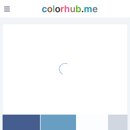
c
o
l
o
r
h
u
b
.
m
e