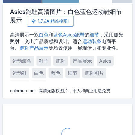
Asics跑鞋高清图片：白色蓝色运动鞋细节
展示
试试AI精准搜图!
高清展示一双
白色
和
蓝色
Asics
跑鞋
的
细节
，采用侧光
照射，突出产品质感和设计。适合
运动装备
电商平
台、
跑鞋
产品展示
等场景使用，展现活力和专业性。
运动装备
鞋子
跑鞋
产品展示
Asics
运动鞋
白色
蓝色
细节
跑鞋图片
训练鞋
跑步
colorhub.me - 高清无版权图片，个人和商业用途免费