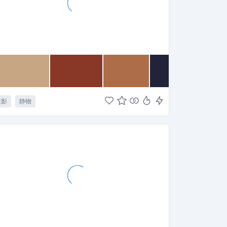
摄影
静物