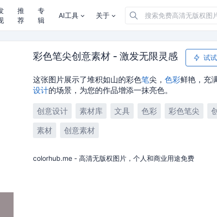
发
推
专
AI工具
关于
现
荐
辑
彩色笔尖创意素材 - 激发无限灵感
试试
这张图片展示了堆积如山的彩色
笔
尖，
色彩
鲜艳，充
设计
的场景，为您的作品增添一抹亮色。
创意设计
素材库
文具
色彩
彩色笔尖
素材
创意素材
colorhub.me - 高清无版权图片，个人和商业用途免费