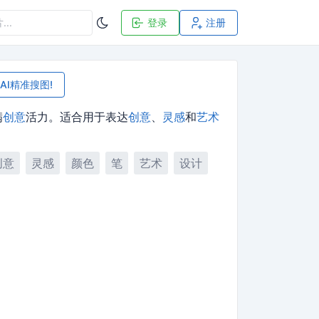
登录
注册
AI精准搜图!
满
创意
活力。适合用于表达
创意
、
灵感
和
艺术
创意
灵感
颜色
笔
艺术
设计