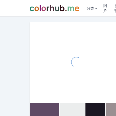
c
o
l
o
r
h
u
b
.
m
e
图
分类
片