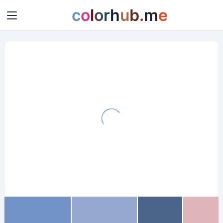
c
o
l
o
r
h
u
b
.
m
e