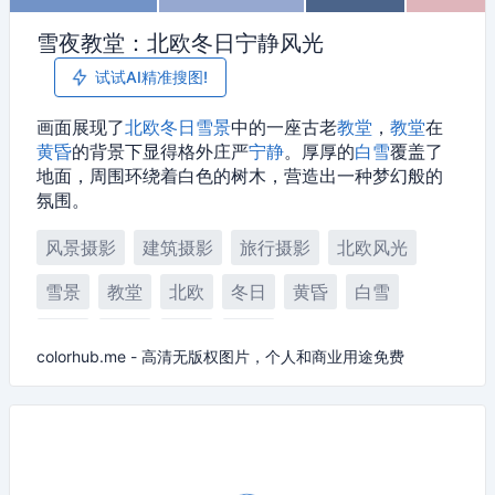
雪夜教堂：北欧冬日宁静风光
试试AI精准搜图!
画面展现了
北欧
冬日
雪景
中的一座古老
教堂
，
教堂
在
黄昏
的背景下显得格外庄严
宁静
。厚厚的
白雪
覆盖了
地面，周围环绕着白色的树木，营造出一种梦幻般的
氛围。
风景摄影
建筑摄影
旅行摄影
北欧风光
雪景
教堂
北欧
冬日
黄昏
白雪
乡村
风景
建筑
宁静
colorhub.me - 高清无版权图片，个人和商业用途免费