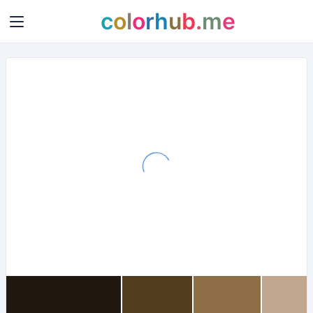
c
o
l
o
r
h
u
b
.
m
e