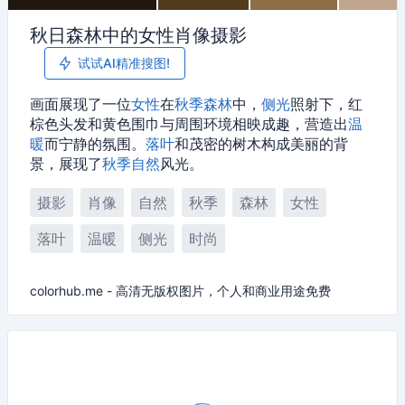
秋日森林中的女性肖像摄影
试试AI精准搜图!
画面展现了一位
女性
在
秋季
森林
中，
侧光
照射下，红
棕色头发和黄色围巾与周围环境相映成趣，营造出
温
暖
而宁静的氛围。
落叶
和茂密的树木构成美丽的背
景，展现了
秋季
自然
风光。
摄影
肖像
自然
秋季
森林
女性
落叶
温暖
侧光
时尚
colorhub.me - 高清无版权图片，个人和商业用途免费