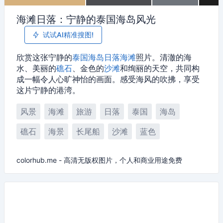
海滩日落：宁静的泰国海岛风光
试试AI精准搜图!
欣赏这张宁静的
泰国
海岛
日落
海滩
照片。清澈的海
水、美丽的
礁石
、金色的
沙滩
和绚丽的天空，共同构
成一幅令人心旷神怡的画面。感受海风的吹拂，享受
这片宁静的港湾。
风景
海滩
旅游
日落
泰国
海岛
礁石
海景
长尾船
沙滩
蓝色
colorhub.me - 高清无版权图片，个人和商业用途免费