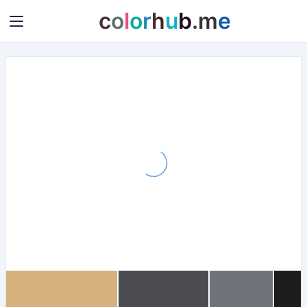
c
o
l
o
r
h
u
b
.
m
e