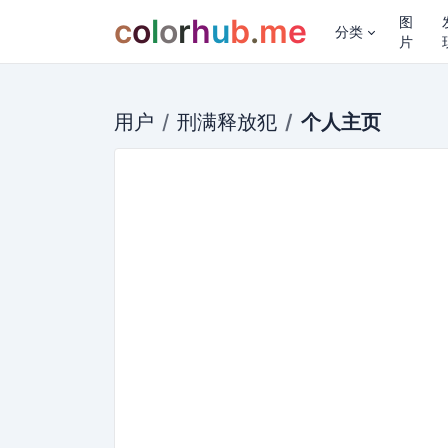
c
o
l
o
r
h
u
b
.
m
e
图
分类
片
用户
刑满释放犯
个人主页