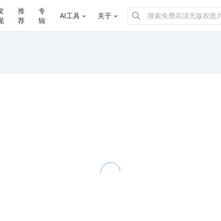
发
推
专
AI工具
关于
现
荐
辑