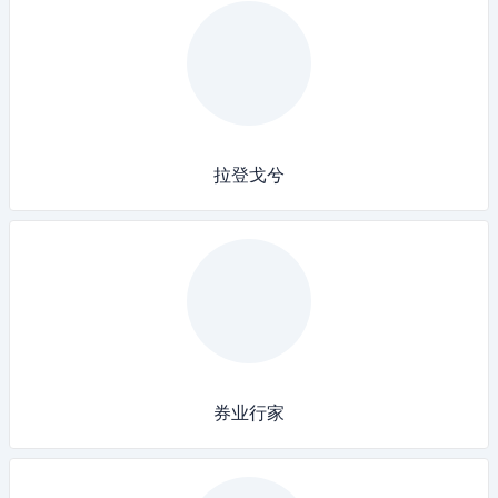
拉登戈兮
券业行家